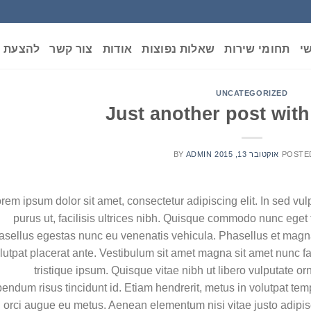
י
תחומי שירות
שאלות נפוצות
אודות
צור קשר
להצעת מ
UNCATEGORIZED
Just another post with
POSTE
אוקטובר 13, 2015
ADMIN
BY
rem ipsum dolor sit amet, consectetur adipiscing elit. In sed vu
purus ut, facilisis ultrices nibh. Quisque commodo nunc eget t
sellus egestas nunc eu venenatis vehicula. Phasellus et magna 
lutpat placerat ante. Vestibulum sit amet magna sit amet nunc fa
tristique ipsum. Quisque vitae nibh ut libero vulputate or
bendum risus tincidunt id. Etiam hendrerit, metus in volutpat temp
orci augue eu metus. Aenean elementum nisi vitae justo adipis