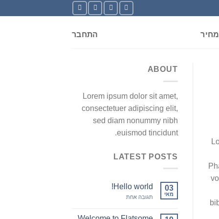
חיר
התחבר
ABOUT
Lorem ipsum dolor sit amet,
consectetuer adipiscing elit,
sed diam nonummy nibh
euismod tincidunt.
Lo
LATEST POSTS
Pha
vo
Hello world!
03
מאי
על
תגובה אחת
bi
Hello
world!
Welcome to Flatsome