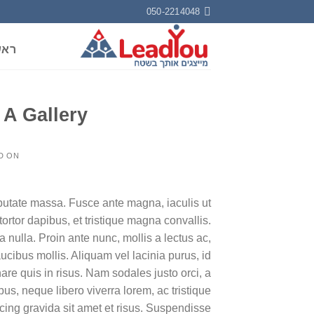
Ski
050-2214048
t
conten
ראש
 A Gallery
D ON
lputate massa. Fusce ante magna, iaculis ut
ortor dapibus, et tristique magna convallis.
nulla. Proin ante nunc, mollis a lectus ac,
ucibus mollis. Aliquam vel lacinia purus, id
nare quis in risus. Nam sodales justo orci, a
us, neque libero viverra lorem, ac tristique
cing gravida sit amet et risus. Suspendisse