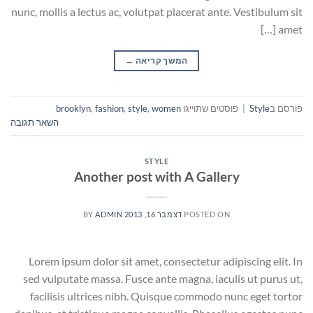
nunc, mollis a lectus ac, volutpat placerat ante. Vestibulum sit
amet […]
המשך קריאה
→
פורסם ב
Style
|
פוסטים שתוייגו
women
,
style
,
fashion
,
brooklyn
השאר תגובה
STYLE
Another post with A Gallery
POSTED ON
דצמבר 16, 2013
ADMIN
BY
Lorem ipsum dolor sit amet, consectetur adipiscing elit. In
sed vulputate massa. Fusce ante magna, iaculis ut purus ut,
facilisis ultrices nibh. Quisque commodo nunc eget tortor