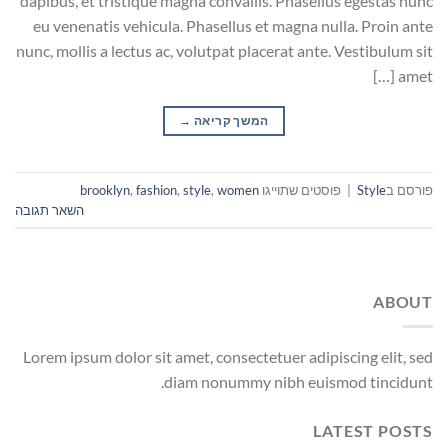
dapibus, et tristique magna convallis. Phasellus egestas nunc
eu venenatis vehicula. Phasellus et magna nulla. Proin ante
nunc, mollis a lectus ac, volutpat placerat ante. Vestibulum sit
amet […]
המשך קריאה
→
פורסם ב
Style
|
פוסטים שתוייגו
women
,
style
,
fashion
,
brooklyn
השאר תגובה
ABOUT
Lorem ipsum dolor sit amet, consectetuer adipiscing elit, sed
diam nonummy nibh euismod tincidunt.
LATEST POSTS