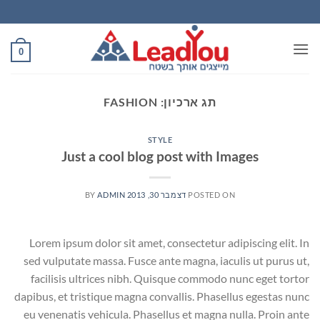
Ski
t
conten
0
תג ארכיון:
FASHION
STYLE
Just a cool blog post with Images
POSTED ON
דצמבר 30, 2013
ADMIN
BY
Lorem ipsum dolor sit amet, consectetur adipiscing elit. In
sed vulputate massa. Fusce ante magna, iaculis ut purus ut,
facilisis ultrices nibh. Quisque commodo nunc eget tortor
dapibus, et tristique magna convallis. Phasellus egestas nunc
eu venenatis vehicula. Phasellus et magna nulla. Proin ante