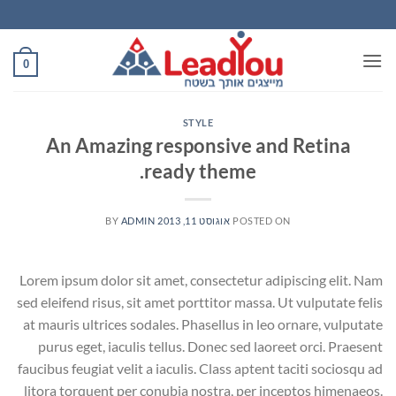
Ski
t
conten
0
STYLE
An Amazing responsive and Retina
ready theme.
POSTED ON
אוגוסט 11, 2013
ADMIN
BY
Lorem ipsum dolor sit amet, consectetur adipiscing elit. Nam
sed eleifend risus, sit amet porttitor massa. Ut vulputate felis
at mauris ultrices sodales. Phasellus in leo ornare, vulputate
purus eget, iaculis tellus. Donec sed laoreet orci. Praesent
faucibus feugiat velit a iaculis. Class aptent taciti sociosqu ad
litora torquent per conubia nostra, per inceptos himenaeos.